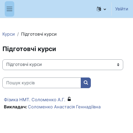
Перейти до головного вмісту
Увійти
Бокова панель
Курси
Підготовчі курси
Підготовчі курси
Категорії курсів
Пошук курсів
Пошук курсів
Фізика НМТ. Соломенко А.Г.
Викладач:
Соломенко Анастасія Геннадіївна