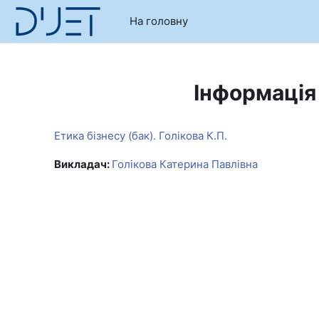
Перейти до головного вмісту
На головну
Інформація
Етика бізнесу (бак). Голікова К.П.
Викладач:
Голікова Катерина Павлівна