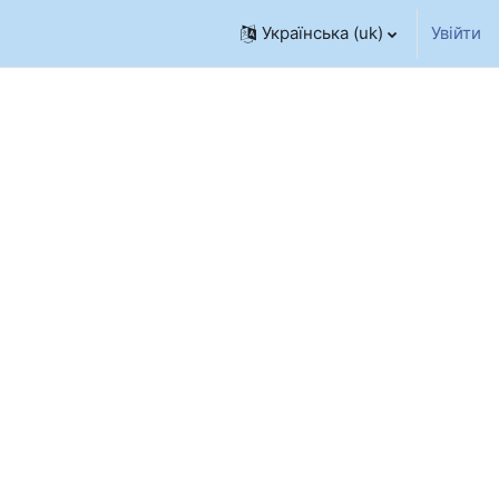
Українська ‎(uk)‎
Увійти