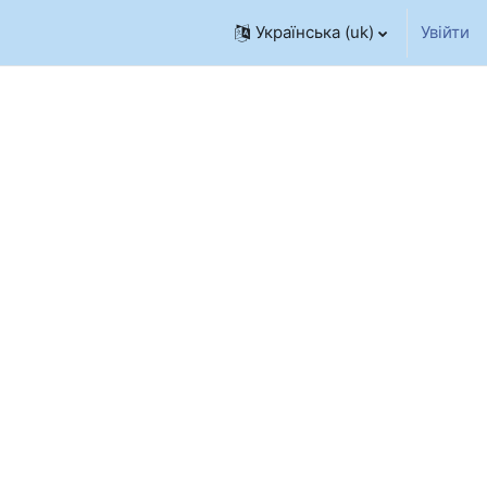
Українська ‎(uk)‎
Увійти