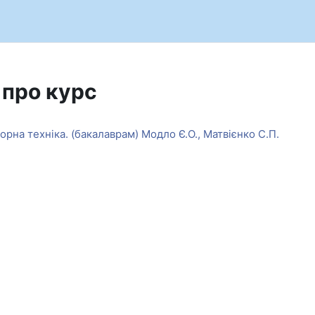
 про курс
рна техніка. (бакалаврам) Модло Є.О., Матвієнко С.П.