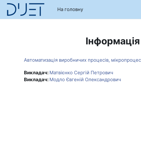
Перейти до головного вмісту
На головну
Інформація
Автоматизація виробничих процесів, мікропроцесо
Викладач:
Матвієнко Сергій Петрович
Викладач:
Модло Євгеній Олександрович