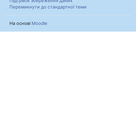
Підсумок збереження даних
Перемикнути до стандартної теми
На основі
Moodle