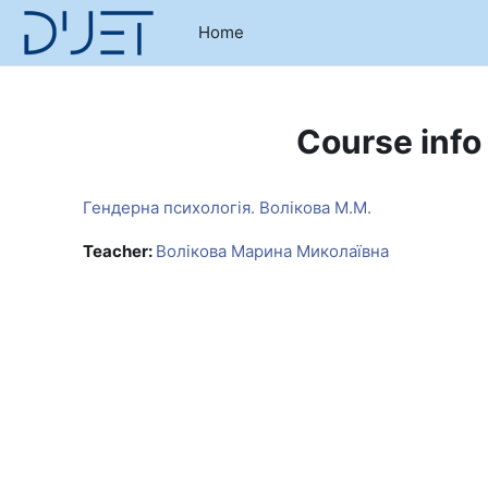
Skip to main content
Home
Course info
Гендерна психологія. Волікова М.М.
Teacher:
Волікова Марина Миколаївна