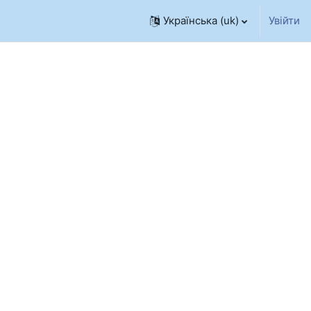
Українська ‎(uk)‎
Увійти