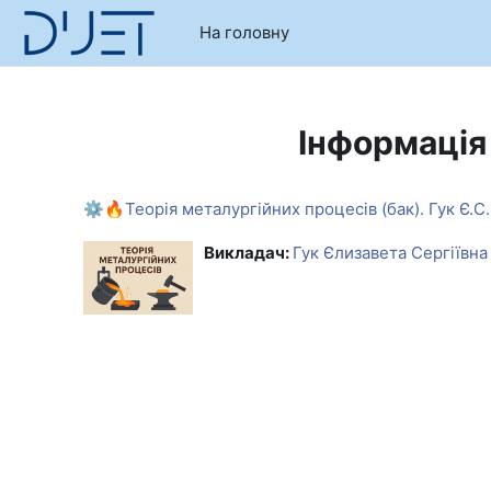
Перейти до головного вмісту
На головну
Інформація
⚙️🔥Теорія металургійних процесів (бак). Гук Є.С.
Викладач:
Гук Єлизавета Сергіївна