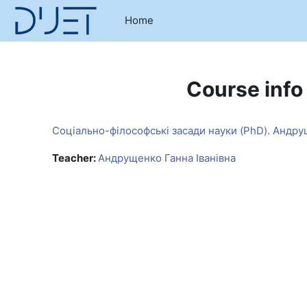
Skip to main content
Home
Course info
Соціально-філософські засади науки (PhD). Андрущ
Teacher:
Андрущенко Ганна Іванівна