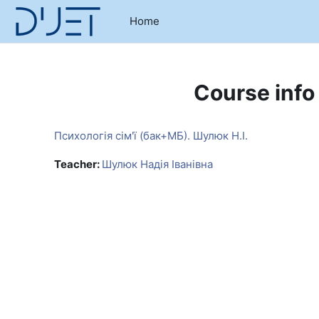
Skip to main content
Home
Course info
Психологія сім'ї (бак+МБ). Шулюк Н.І.
Teacher:
Шулюк Надія Іванівна