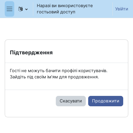
Перейти до головного вмісту
Наразі ви використовуєте
Увійти
гостьовий доступ
Бокова панель
Підтвердження
Гості не можуть бачити профілі користувачів.
Зайдіть під своїм ім’ям для продовження.
Скасувати
Продовжити